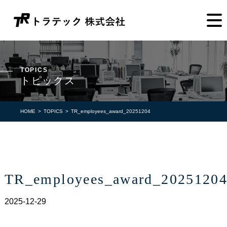
TOPICS
トピックス
HOME
TOPICS
TR_employees_award_20251204
TR_employees_award_2025120
2025-12-29