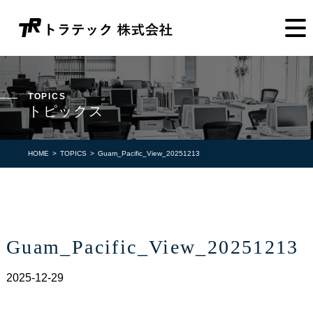
TOPICS
トピックス
HOME
TOPICS
Guam_Pacific_View_20251213
Guam_Pacific_View_20251213
2025-12-29