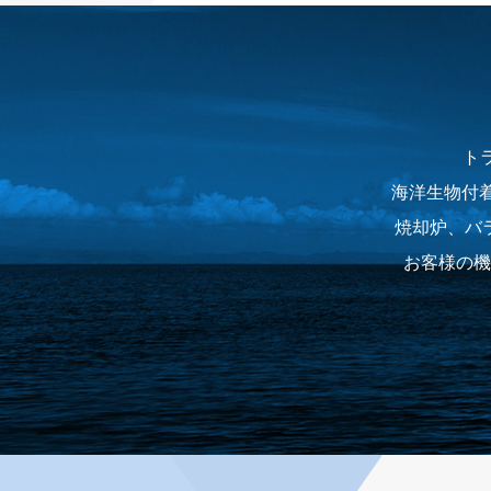
ト
海洋生物付着
焼却炉、バ
お客様の機