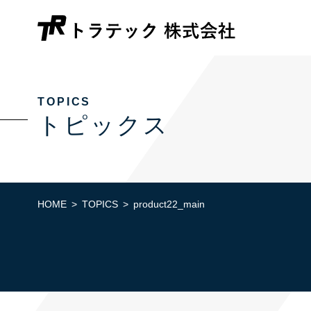
TOPICS
トピックス
HOME
TOPICS
product22_main